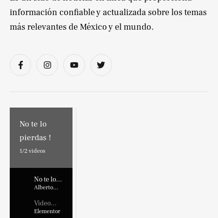
información confiable y actualizada sobre los temas
más relevantes de México y el mundo.
No te lo
pierdas !
1/
2
videos
No te lo
pierdas !
Alberto
Marroquin
Video
Placehold
Elementor