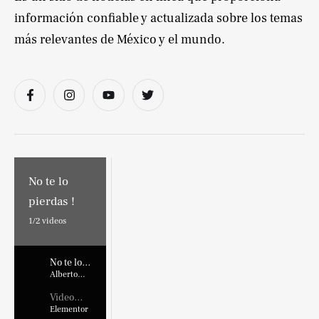
información confiable y actualizada sobre los temas
más relevantes de México y el mundo.
No te lo
pierdas !
1/
2
videos
No te lo
pierdas !
Alberto
Marroquin
Video
Placehold
Elementor