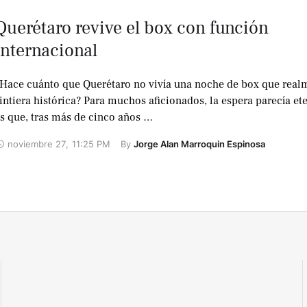
Querétaro revive el box con función
internacional
Hace cuánto que Querétaro no vivía una noche de box que real
intiera histórica? Para muchos aficionados, la espera parecía et
s que, tras más de cinco años …
noviembre 27
,
11:25 PM
By 
Jorge Alan Marroquin Espinosa
No te lo
pierdas !