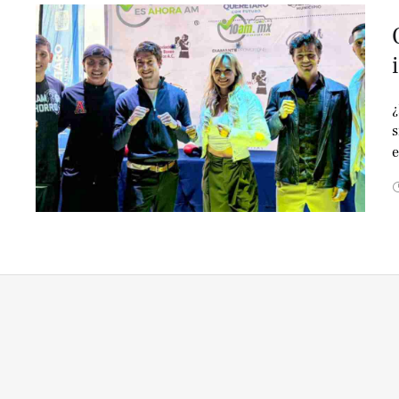
¿
s
e