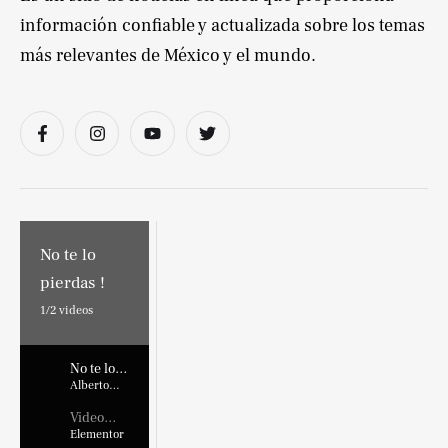
información confiable y actualizada sobre los temas
más relevantes de México y el mundo.
No te lo
pierdas !
1/
2
videos
No te lo
pierdas !
Alberto
Marroquin
Video
Placehold
Elementor