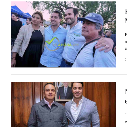
E
a
c
d
“
e