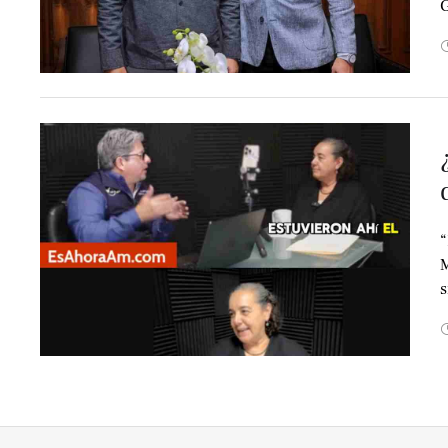
G
“
M
s
c