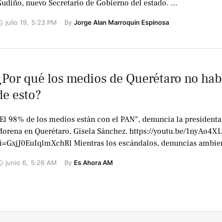
udiño, nuevo Secretario de Gobierno del estado. …
julio 19
,
5:23 PM
By 
Jorge Alan Marroquin Espinosa
¿Por qué los medios de Querétaro no hab
de esto?
El 98% de los medios están con el PAN”, denuncia la presidenta
orena en Querétaro, Gisela Sánchez. https://youtu.be/1nyAo4X
i=GxjJ0EuIqlmXchRl Mientras los escándalos, denuncias ambien
onflictos por el agua crecen… …
junio 6
,
5:26 AM
By 
Es Ahora AM