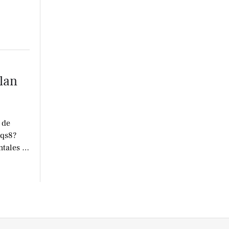
lan
 de
Lqs8?
tales y