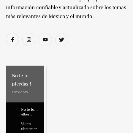
información confiable y actualizada sobre los temas
más relevantes de México y el mundo.
No te lo
pierdas !
1/
2
videos
No te lo
pierdas !
Alberto
Marroquin
Video
Placehold
Elementor