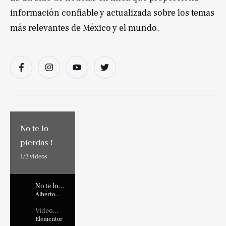
información confiable y actualizada sobre los temas
más relevantes de México y el mundo.
No te lo
pierdas !
1/
2
videos
No te lo
pierdas !
Alberto
Marroquin
Video
Placehold
Elementor