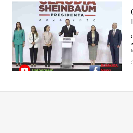
C
e
t