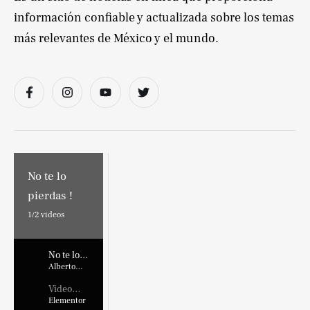
información confiable y actualizada sobre los temas
más relevantes de México y el mundo.
No te lo
pierdas !
1/
2
videos
No te lo
pierdas !
Alberto
Marroquin
Video
Placehold
Elementor