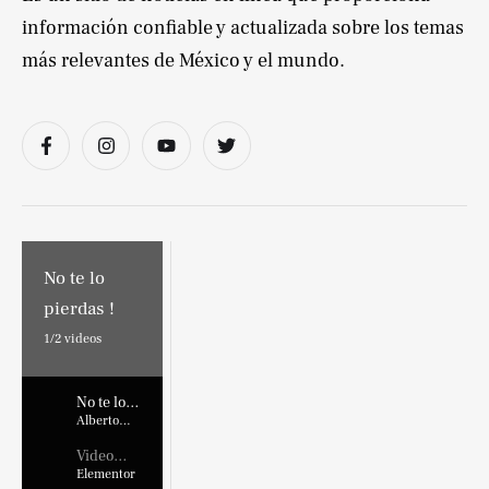
información confiable y actualizada sobre los temas
más relevantes de México y el mundo.
No te lo
pierdas !
1/
2
videos
No te lo
pierdas !
Alberto
Marroquin
Video
Placehold
Elementor