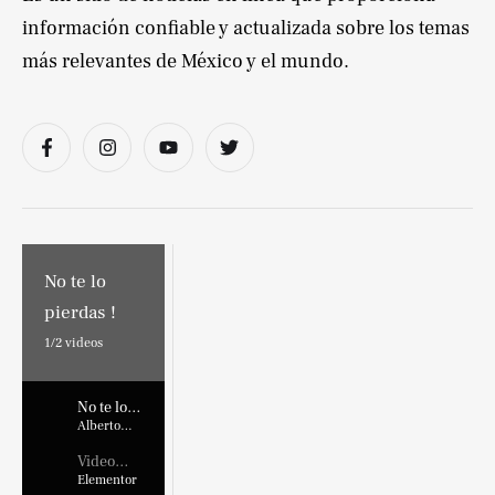
información confiable y actualizada sobre los temas
más relevantes de México y el mundo.
No te lo
pierdas !
1/
2
videos
No te lo
pierdas !
Alberto
Marroquin
Video
Placehold
Elementor