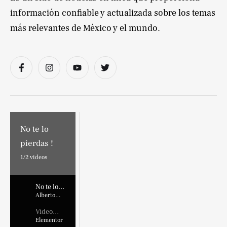
información confiable y actualizada sobre los temas
más relevantes de México y el mundo.
No te lo
pierdas !
1/
2
videos
No te lo
pierdas !
Alberto
Marroquin
Video
Placehold
Elementor