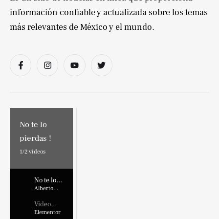
información confiable y actualizada sobre los temas
más relevantes de México y el mundo.
No te lo
pierdas !
1/
2
videos
No te lo
pierdas !
Alberto
Marroquin
Video
Placehold
Elementor