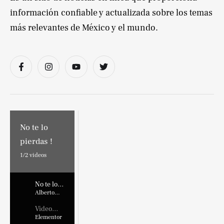
información confiable y actualizada sobre los temas
más relevantes de México y el mundo.
No te lo
pierdas !
1/
2
videos
No te lo
pierdas !
Alberto
Marroquin
Video
Placehold
Elementor