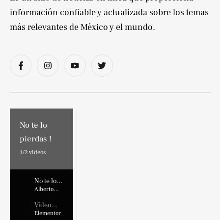
información confiable y actualizada sobre los temas
más relevantes de México y el mundo.
No te lo
pierdas !
1/
2
videos
No te lo
pierdas !
Alberto
Marroquin
Video
Placehold
Elementor