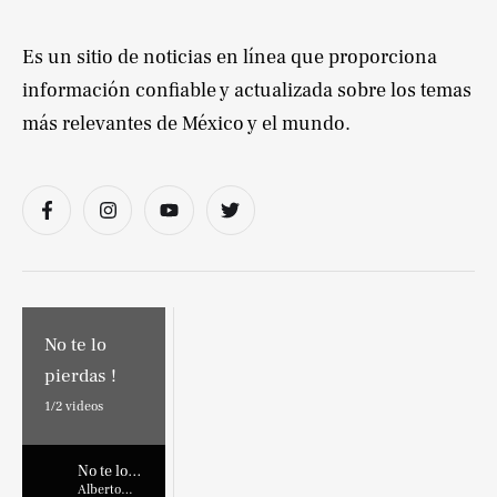
Es un sitio de noticias en línea que proporciona
información confiable y actualizada sobre los temas
más relevantes de México y el mundo.
No te lo
pierdas !
1/
2
videos
No te lo
pierdas !
Alberto