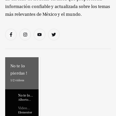
información confiable y actualizada sobre los temas
más relevantes de México y el mundo.
No te lo
pierdas !
1/
2
videos
No te lo
pierdas !
Alberto
Marroquin
Video
Placehold
Elementor