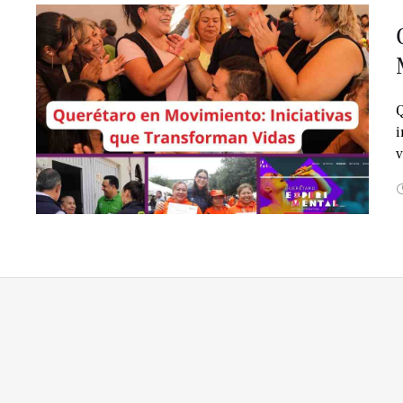
Q
i
v