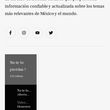
información confiable y actualizada sobre los temas
más relevantes de México y el mundo.
No te lo
pierdas !
1/
2
videos
No te lo
pierdas !
Alberto
Marroquin
Video
Placehold
Elementor