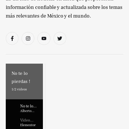
información confiable y actualizada sobre los temas
más relevantes de México y el mundo.
No te lo
pierdas !
1/
2
videos
No te lo
pierdas !
Alberto
Marroquin
Video
Placehold
Elementor