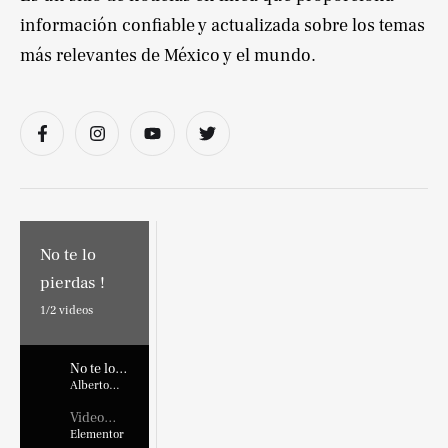
información confiable y actualizada sobre los temas
más relevantes de México y el mundo.
No te lo
pierdas !
1/
2
videos
No te lo
pierdas !
Alberto
Marroquin
Video
Placehold
Elementor