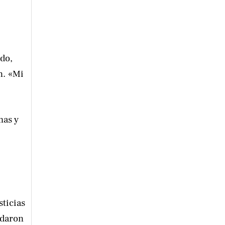
do,
n. «Mi
mas y
sticias
rdaron