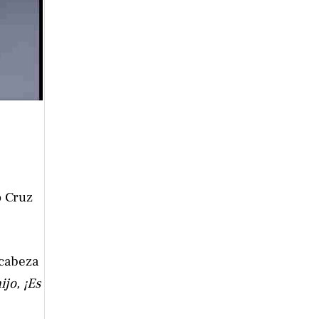
o Cruz
ncabeza
ijo, ¡Es