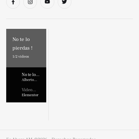
No te lo
pierdas !
1/
2
videos
No te lo
pierdas !
Alberto
Marroquin
Video
Placehold
Elementor
er