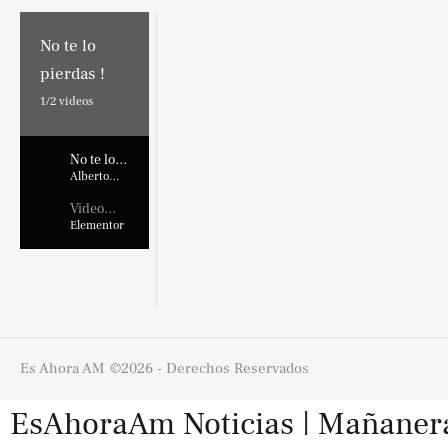
No te lo
pierdas !
1/
2
videos
No te lo
pierdas !
Alberto
Marroquin
Video
Placehold
Elementor
er
Es Ahora AM
©2026 - Derechos Reservados
EsAhoraAm Noticias | Mañaneras