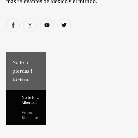
más relevantes de México y el mundo.
No te lo
pierdas !
1/
2
videos
No te lo
pierdas !
Alberto
Marroquin
Video
Placehold
Elementor
er