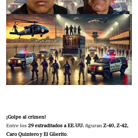
¡Golpe al crimen!
Entre los
29 extraditados a EE.UU.
figuran
Z-40, Z-42,
Caro Quintero y El Güerito
.