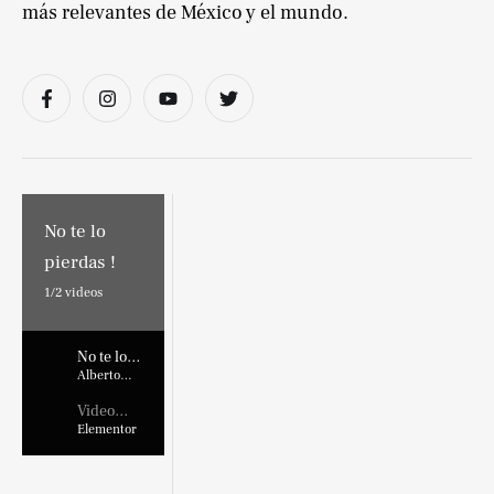
más relevantes de México y el mundo.
No te lo
pierdas !
1/
2
videos
No te lo
pierdas !
Alberto
Marroquin
Video
Placehold
Elementor
er