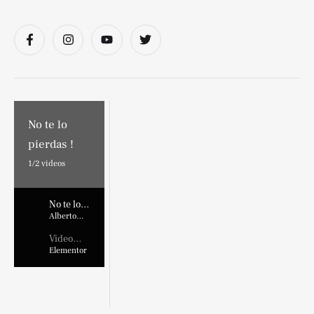
No te lo
pierdas !
1/
2
videos
No te lo
pierdas !
Alberto
Marroquin
Video
Placehold
Elementor
er