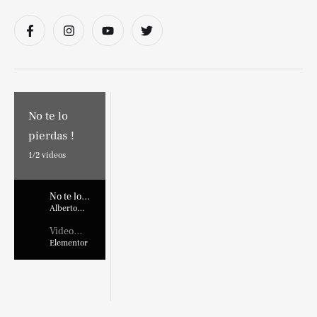
No te lo
pierdas !
1/
2
videos
No te lo
pierdas !
Alberto
Marroquin
Video
Placehold
Elementor
er