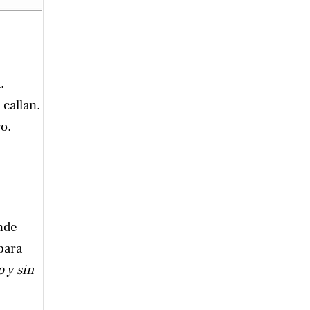
.
 callan.
o.
onde
para
o y sin