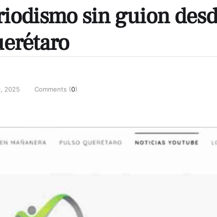
iodismo sin guion des
erétaro
0, 2025
Comments (
0
)