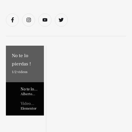
No te lo
pierdas !
1/
2
videos
No te lo
pierdas !
Alberto
Marroquin
Video
Placehold
Elementor
er