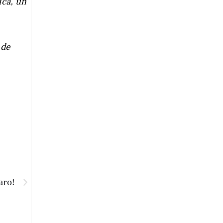
ica, un
 de
aro!