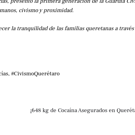
ías, presentó la primera generación de la Guardia Cív
manos, civismo y proximidad.
er la tranquilidad de las familias queretanas a través
cías, #CivismoQuerétaro
¡648 kg de Cocaína Asegurados en Querét