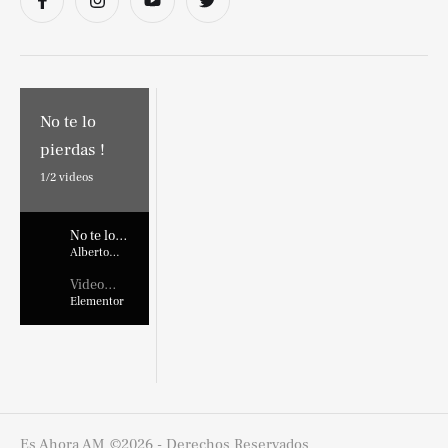
No te lo
pierdas !
1/
2
videos
No te lo
pierdas !
Alberto
Marroquin
Video
Placehold
Elementor
er
Es Ahora AM
©2026 - Derechos Reservados