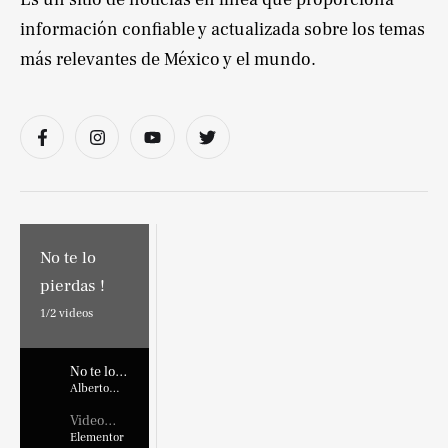
información confiable y actualizada sobre los temas
más relevantes de México y el mundo.
No te lo
pierdas !
1/
2
videos
No te lo
pierdas !
Alberto
Marroquin
Video
Placehold
Elementor