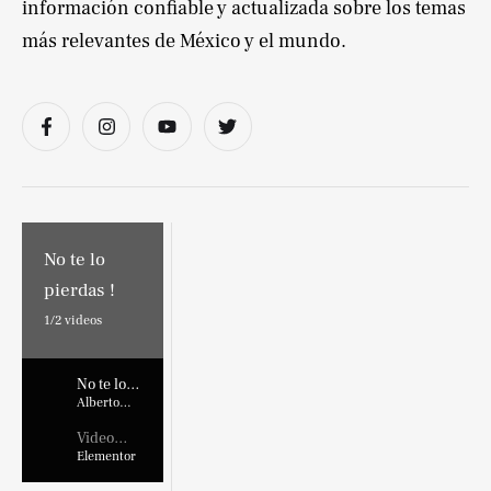
información confiable y actualizada sobre los temas
más relevantes de México y el mundo.
No te lo
pierdas !
1/
2
videos
No te lo
pierdas !
Alberto
Marroquin
Video
Placehold
Elementor
er