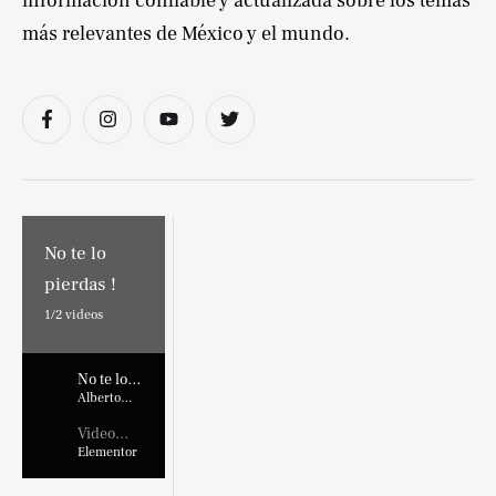
información confiable y actualizada sobre los temas
más relevantes de México y el mundo.
No te lo
pierdas !
1/
2
videos
No te lo
pierdas !
Alberto
Marroquin
Video
Placehold
Elementor
er