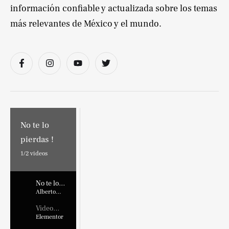
información confiable y actualizada sobre los temas
más relevantes de México y el mundo.
No te lo
pierdas !
1/
2
videos
No te lo
pierdas !
Alberto
Marroquin
Video
Placehold
Elementor
er