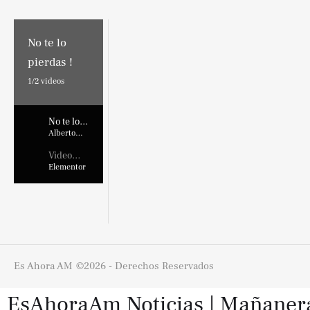
No te lo
pierdas !
1/
2
videos
No te lo
pierdas !
Alberto
Marroquin
Video
Placehold
Elementor
er
Es Ahora AM
©2026 - Derechos Reservados
EsAhoraAm Noticias | Mañaneras