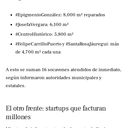
#EpigmenioGonzález: 8,000 m² reparados
#JosefaVergara: 6,100 m²
#CentroHistórico: 5,800 m²
#FelipeCarrilloPuerto y #SantaRosaJáuregui: más
de 4,700 m² cada una
A esto se suman 16 socavones atendidos de inmediato,
según informaron autoridades municipales y
estatales.
El otro frente: startups que facturan
millones