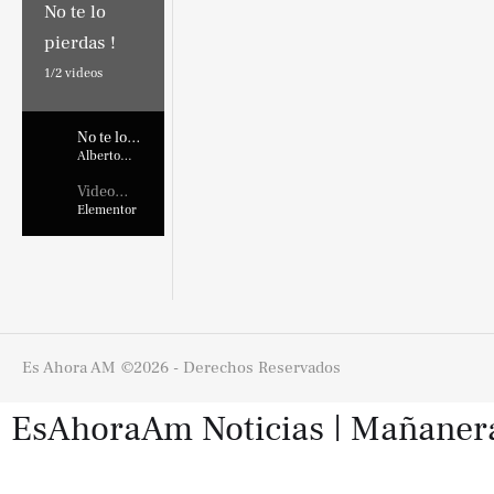
No te lo
pierdas !
1/
2
videos
No te lo
pierdas !
Alberto
Marroquin
Video
Placehold
Elementor
er
Es Ahora AM
©2026 - Derechos Reservados
EsAhoraAm Noticias | Mañaneras