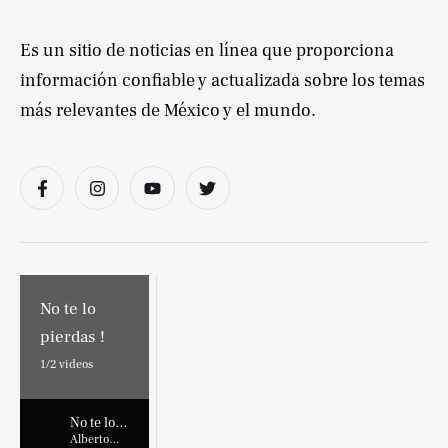
Es un sitio de noticias en línea que proporciona
información confiable y actualizada sobre los temas
más relevantes de México y el mundo.
No te lo
pierdas !
1/
2
videos
No te lo
pierdas !
Alberto