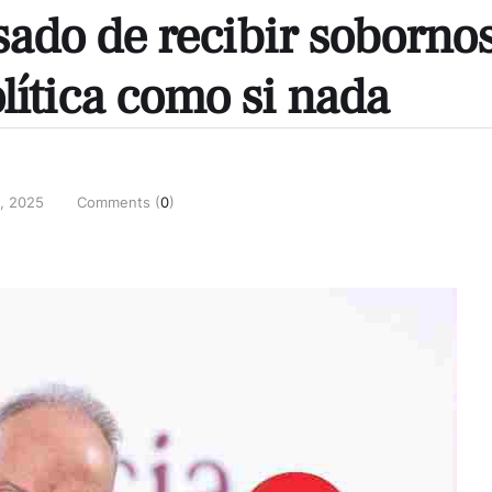
ado de recibir sobornos
lítica como si nada
, 2025
Comments (
0
)