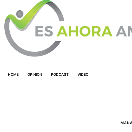
HOME
OPINION
PODCAST
VIDEO
MAÑ