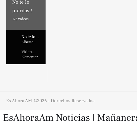
No te lo
pierdas !
1/
2
videos
No te lo
pierdas !
Alberto
Marroquin
Video
Placehold
Elementor
er
Es Ahora AM
©2026 - Derechos Reservados
EsAhoraAm Noticias | Mañaneras