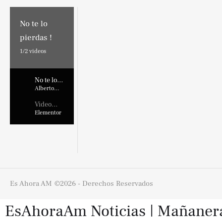
No te lo
pierdas !
1/
2
videos
No te lo
pierdas !
Alberto
Marroquin
Video
Placehold
Elementor
er
Es Ahora AM
©2026 - Derechos Reservados
EsAhoraAm Noticias | Mañaneras