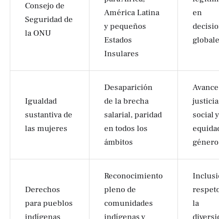
Consejo de
América Latina
en
Seguridad de
y pequeños
decisi
la ONU
Estados
global
Insulares
Desaparición
Avance
Igualdad
de la brecha
justicia
sustantiva de
salarial, paridad
social y
las mujeres
en todos los
equida
ámbitos
género
Reconocimiento
Inclusi
Derechos
pleno de
respeto
para pueblos
comunidades
la
indígenas
indígenas y
diversi