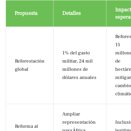
Impac
Propuesta
Detalles
espera
Refores
15
1% del gasto
millon
Reforestación
militar, 24 mil
de
global
millones de
hectáre
dólares anuales
mitigar
cambio
climáti
Ampliar
representación
Inclusi
Reforma al
para África,
legiti