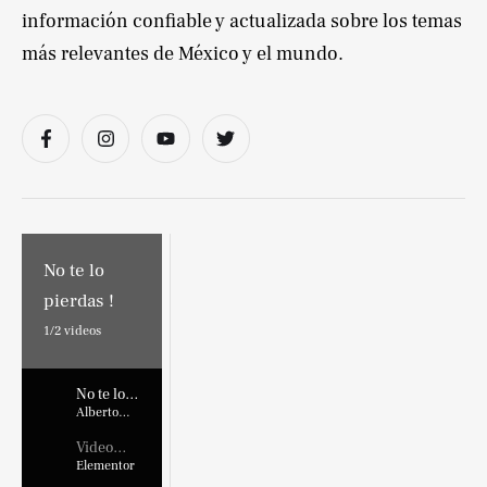
información confiable y actualizada sobre los temas
más relevantes de México y el mundo.
No te lo
pierdas !
1/
2
videos
No te lo
pierdas !
Alberto
Marroquin
Video
Placehold
Elementor
er