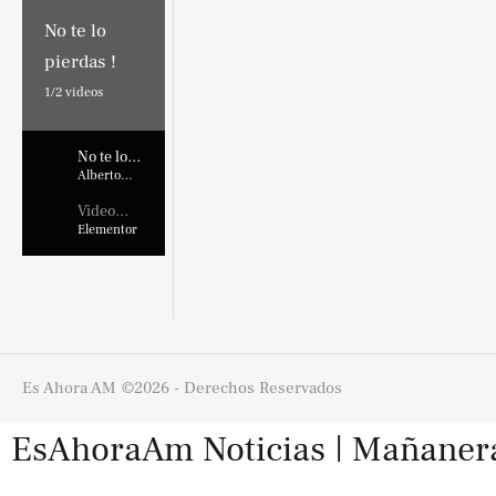
No te lo
pierdas !
1/
2
videos
No te lo
pierdas !
Alberto
Marroquin
Video
Placehold
Elementor
er
Es Ahora AM
©2026 - Derechos Reservados
EsAhoraAm Noticias | Mañaneras