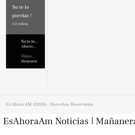
No te lo
pierdas !
1/
2
videos
No te lo
pierdas !
Alberto
Marroquin
Video
Placehold
Elementor
er
Es Ahora AM
©2026 - Derechos Reservados
EsAhoraAm Noticias | Mañaneras