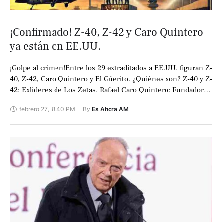
¡Confirmado! Z-40, Z-42 y Caro Quintero
ya están en EE.UU.
¡Golpe al crimen!Entre los 29 extraditados a EE.UU. figuran Z-
40, Z-42, Caro Quintero y El Güerito. ¿Quiénes son? Z-40 y Z-
42: Exlíderes de Los Zetas. Rafael Caro Quintero: Fundador
del …
febrero 27
,
8:40 PM
By 
Es Ahora AM