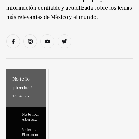
información confiable y actualizada sobre los temas
más relevantes de México y el mundo.
No te lo
pierdas !
1/
2
videos
No te lo
pierdas !
Alberto
Marroquin
Video
Placehold
Elementor