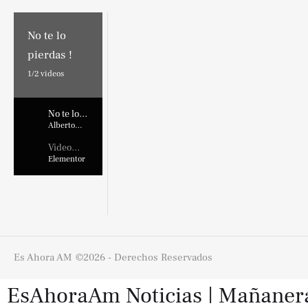
No te lo
pierdas !
1/
2
videos
No te lo
pierdas !
Alberto
Marroquin
Video
Placehold
Elementor
er
Es Ahora AM
©2026 - Derechos Reservados
EsAhoraAm Noticias | Mañaneras