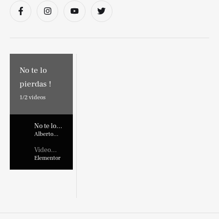
No te lo
pierdas !
1/
2
videos
No te lo
pierdas !
Alberto
Marroquin
Video
Placehold
Elementor
er