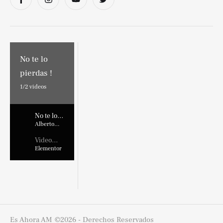
No te lo
pierdas !
1/
2
videos
No te lo
pierdas !
Alberto
Marroquin
Video
Placehold
Elementor
er
Es Ahora AM
©2026 - Derechos Reservados