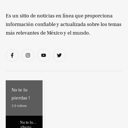
Es un sitio de noticias en línea que proporciona
información confiable y actualizada sobre los temas
más relevantes de México y el mundo.
No te lo
pierdas !
1/
2
videos
No te lo
pierdas !
Alberto